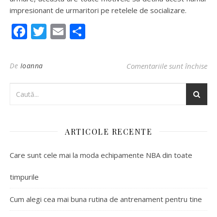
impresionant de urmaritori pe retelele de socializare.
Facebook
Twitter
Email
Partajează
De
Ioanna
Comentariile sunt închise
pen
ARTICOLE RECENTE
Care sunt cele mai la moda echipamente NBA din toate
timpurile
Cum alegi cea mai buna rutina de antrenament pentru tine