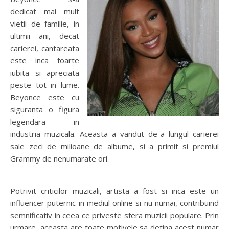
dedicat mai mult
vietii de familie, in
ultimii ani, decat
carierei, cantareata
este inca foarte
iubita si apreciata
peste tot in lume.
Beyonce este cu
siguranta o figura
legendara in
industria muzicala. Aceasta a vandut de-a lungul carierei
sale zeci de milioane de albume, si a primit si premiul
Grammy de nenumarate ori.
Potrivit criticilor muzicali, artista a fost si inca este un
influencer puternic in mediul online si nu numai, contribuind
semnificativ in ceea ce priveste sfera muzicii populare. Prin
urmare, aceasta are toate motivele sa detina acest numar