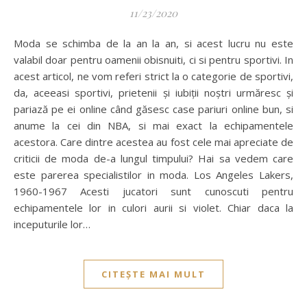
11/23/2020
Moda se schimba de la an la an, si acest lucru nu este
valabil doar pentru oamenii obisnuiti, ci si pentru sportivi. In
acest articol, ne vom referi strict la o categorie de sportivi,
da, aceeasi sportivi, prietenii şi iubiţii noştri urmăresc şi
pariază pe ei online când găsesc case pariuri online bun, si
anume la cei din NBA, si mai exact la echipamentele
acestora. Care dintre acestea au fost cele mai apreciate de
criticii de moda de-a lungul timpului? Hai sa vedem care
este parerea specialistilor in moda. Los Angeles Lakers,
1960-1967 Acesti jucatori sunt cunoscuti pentru
echipamentele lor in culori aurii si violet. Chiar daca la
inceputurile lor…
CITEȘTE MAI MULT