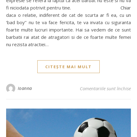
expresie se refera la faptul ca acel barbat nu este si nu va
fi niciodata potrivit pentru tine. Chiar
daca o relatie, indiferent de cat de scurta ar fi ea, cu un
‘bad boy’’ nu te va face fericita, te va invata cu siguranta
foarte multe lucruri importante. Hai sa vedem de ce sunt
barbatii rai atat de atragatori si de ce foarte multe femei
nu rezista atractiei…
CITEȘTE MAI MULT
Ioanna
Comentariile sunt închise
pen