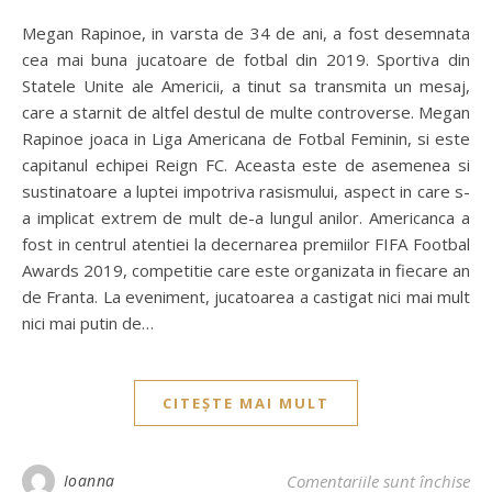
Megan Rapinoe, in varsta de 34 de ani, a fost desemnata
cea mai buna jucatoare de fotbal din 2019. Sportiva din
Statele Unite ale Americii, a tinut sa transmita un mesaj,
care a starnit de altfel destul de multe controverse. Megan
Rapinoe joaca in Liga Americana de Fotbal Feminin, si este
capitanul echipei Reign FC. Aceasta este de asemenea si
sustinatoare a luptei impotriva rasismului, aspect in care s-
a implicat extrem de mult de-a lungul anilor. Americanca a
fost in centrul atentiei la decernarea premiilor FIFA Footbal
Awards 2019, competitie care este organizata in fiecare an
de Franta. La eveniment, jucatoarea a castigat nici mai mult
nici mai putin de…
CITEȘTE MAI MULT
Ioanna
Comentariile sunt închise
pe