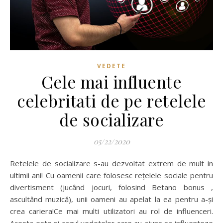
VEDETE
Cele mai influente
celebritati de pe retelele
de socializare
05/22/2020
Retelele de socializare s-au dezvoltat extrem de mult in
ultimii ani! Cu oamenii care folosesc rețelele sociale pentru
divertisment (jucând jocuri, folosind Betano bonus ,
ascultând muzică), unii oameni au apelat la ea pentru a-și
crea cariera!Ce mai multi utilizatori au rol de influenceri.
Acesta este si cazul vedetelor care au ajuns sa influenteze