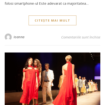
folosi smartphone-ul Este adevarat ca majoritatea…
CITEȘTE MAI MULT
Ioanna
Comentariile sunt închise
pe