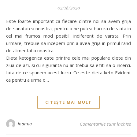
02/16/2020
Este foarte important ca fiecare dintre noi sa avem grija
de sanatatea noastra, pentru a ne putea bucura de viata in
cel mai frumos mod posibil, indiferent de varsta. Prin
urmare, trebuie sa incepem prin a avea grija in primul rand
de alimentatia noastra.
Dieta ketogenica este printre cele mai populare diete din
ziua de azi, si cu siguranta nu ar trebui sa eziti sa o incerci.
Iata de ce spunem acest lucru. Ce este dieta keto Evident
ca pentru a urma o…
CITEȘTE MAI MULT
Ioanna
Comentariile sunt închise
pen