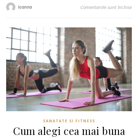
Ioanna
Comentariile sunt închise
pe
SANATATE SI FITNESS
Cum alegi cea mai buna