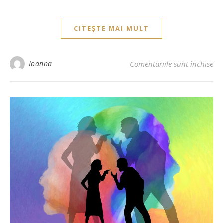
CITEȘTE MAI MULT
Ioanna
Comentariile sunt închise
pen