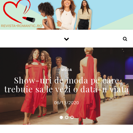
MODA
Show-uri de moda pe care
trebuie sa le vezi o data-n viata
06/13/2020